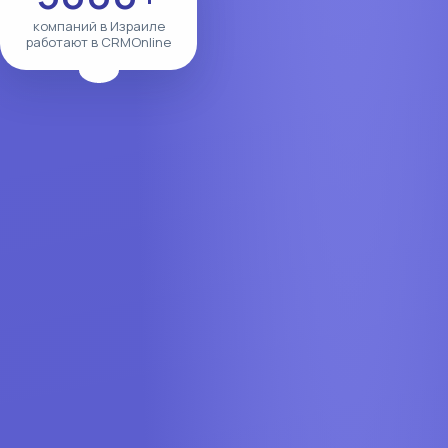
компаний в Израиле
работают в CRMOnline