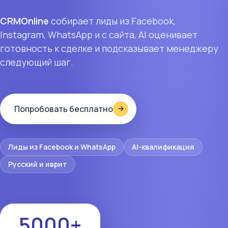
CRMOnline
собирает лиды из Facebook,
Instagram, WhatsApp и с сайта, AI оценивает
готовность к сделке и подсказывает менеджеру
следующий шаг.
Попробовать бесплатно
Лиды из Facebook и WhatsApp
AI-квалификация
Русский и иврит
5000+