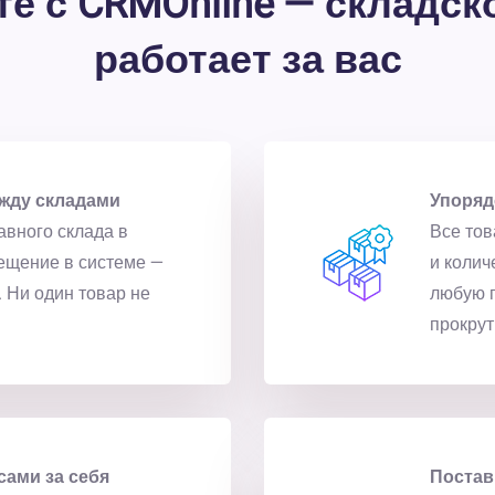
е с CRMOnline — складск
работает за вас
жду складами
Упоряд
авного склада в
Все тов
ещение в системе —
и колич
 Ни один товар не
любую п
прокрут
сами за себя
Постав