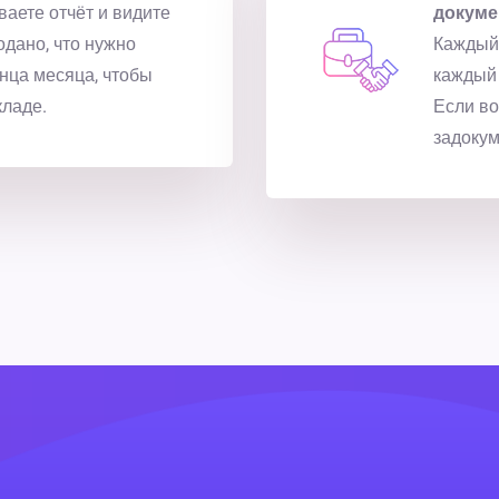
ваете отчёт и видите
докуме
родано, что нужно
Каждый 
онца месяца, чтобы
каждый 
кладе.
Если во
задокум