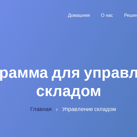
Домашняя
О нас
Реше
рамма для управ
складом
Главная
Управление складом